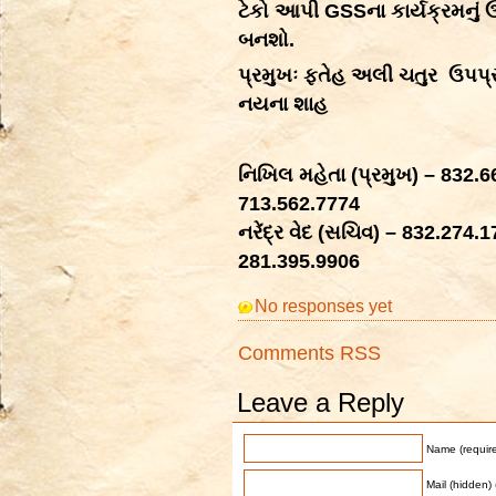
ટેકો આપી GSSના કાર્યક્રમનું
બનશો.
પ્રમુખઃ ફતેહ અલી ચતુર ઉપપ્ર
નયના શાહ
નિખિલ મહેતા (પ્રમુખ) – 832.66
713.562.7774
નરેંદ્ર વેદ (સચિવ) – 832.274
281.395.9906
No responses yet
Comments RSS
Leave a Reply
Name (requir
Mail (hidden) 