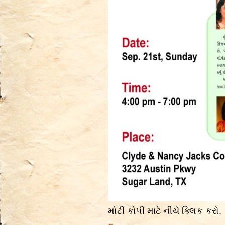
મોટી કોપી માટે નીચે ક્લિક કરો.