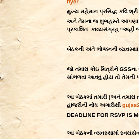
flyer
મુખ્ય મહેમાન પ્રસિદ્ધ કવિ શ્રી
અને તેમના જ શુભહસ્તે આપણા જ
પ્રકાશિત કાવ્યસંગ્રહ “અહીં જ
બેઠકની અંતે ભોજનની વ્યવસ્થા
જો તમારા કોઇ મિત્રોને
GSSના
સાંભળવા આવવું હોય તો તેમની પ્
આ બેઠકમાં તમારી (અને તમારા
હાજરીની નોંધ અગાઉથી
gujss
DEADLINE FOR RSVP IS 
આ બેઠકની વ્યવસ્થામાં સ્વયંસેવક