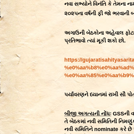
નવા સભ્યોને વિનંતિ કે તેમના ન
૨૦૨૫ના વર્ષની ફી જો ભરવાની બા
અગાઉની બેઠકોના અહેવાલ ફોટા
પ્રતિભાવો ત્યાં મૂકી શકો છો.
https://gujaratisahity
%e0%aa%b8%e0%aa%ad%
%e0%aa%85%e0%aa%b9%
પર્યાવરણને ધ્યાનમાં રાખી સૌ પ
બીજી અગત્યની નોંધઃ
GSSની વર્ત
તે બેઠકમાં નવી સમિતિની નિમણું
નવી સમિતિને
nominate
કરે છે