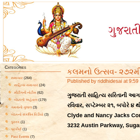
Categories
કલમનો ઉત્સવ- ૨૭૨મી
સમાચાર
(264)
Published by
riddhidesai
at 9:59
સાહિત્ય સમાચાર
(24)
મીટીંગની નોટીસ
(62)
ગુજરાતી સાહિત્ય સરિતાની આગ
બેઠકનો અહેવાલ
(179)
રવિવાર, સપ્ટેમ્બર ૨૧
,
બપોરે ૪ થ
ગમતાનો ગુલાલ
(3)
Clyde and Nancy Jacks Co
બેઠકનો સંકલિત વિડીયો
(3)
પુસ્તક
(1)
3232 Austin Parkway, Suga
પ્રકીર્ણ
(1)
Past Events
(7)