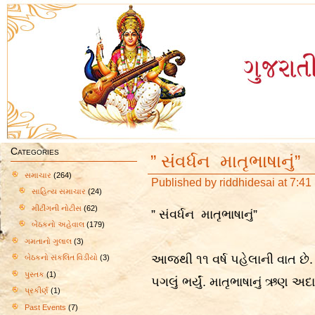
Categories
” સંવર્ધન માતૃભાષાનું”
સમાચાર
(264)
Published by
riddhidesai
at 7:41
સાહિત્ય સમાચાર
(24)
મીટીંગની નોટીસ
(62)
” સંવર્ધન માતૃભાષાનું”
બેઠકનો અહેવાલ
(179)
ગમતાનો ગુલાલ
(3)
આજથી ૧૧ વર્ષ પહેલાની વાત છે.
બેઠકનો સંકલિત વિડીયો
(3)
પુસ્તક
(1)
પગલું ભર્યું. માતૃભાષાનું ઋણ અ
પ્રકીર્ણ
(1)
Past Events
(7)