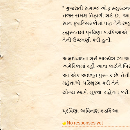
” ગુજરાતી સમાજ ઓફ હ્યુસ્ટનન
નજર સમક્ષ નિહાળી શકે છે. આ પ
સાન ફ્રાન્સિસ્કોમાં પણ તેને ર
હ્યુસ્ટનમાં પ્રવિણા કડકિઆએ, 
તેની ઉજવણી કરી હતી.
અમદાવાદના શ્રી ભાગ્યેશ ઝા આ
અમેરિકામાં રહી આવા કાર્યને બિરદા
આ એક અદભૂત પુસ્તક છે. તેની 
મહેતાએ પરિશ્રમ કરી તેને
યોગ્ય સ્થળે મૂકવા મહેનત કરી.
પ્રવિણા અવિનાશ કડકિઆ
No responses yet