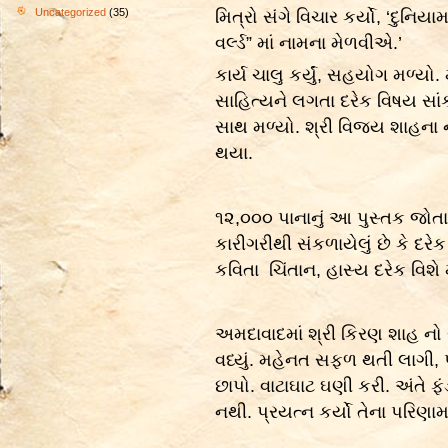
Uncategorized
(35)
મિત્રો સંગે વિચાર કર્યો, ‘દુનિ
વર્લ્ડ” માં નામના મેળવીએ.’
કાર્ય ચાલુ કર્યું, સહયોગ મળ્યો.
સાહિત્યને લગતા દરેક વિષય સા
સાથ મળ્યો. શ્રી વિજય શાહના નેત
થયા.
૧૨,૦૦૦ પાનાનું આ પુસ્તક જોતાની
કારીગરીથી સંકળાયેલું છે કે દરેક
કવિતા ચિંતાન, હાસ્ય દરેક વિશે
અમદાવાદમાં શ્રી કિરણ શાહ નો
વધ્યું. મહેનત સફળ થતી લાગી,
છાપો. વાટાઘાટ ઘણી કરી. અંતે
નથી. પ્રયત્ન કર્યો તેના પરિણ