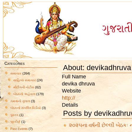
Categories
About: devikadhruva
સમાચાર
(264)
Full Name
સાહિત્ય સમાચાર
(24)
devika dhruva
મીટીંગની નોટીસ
(62)
Website
બેઠકનો અહેવાલ
(179)
http://
ગમતાનો ગુલાલ
(3)
Details
બેઠકનો સંકલિત વિડીયો
(3)
Posts by devikadhru
પુસ્તક
(1)
પ્રકીર્ણ
(1)
૨૦૨૫ના વર્ષની છેલ્લી બેઠકઃ 
Past Events
(7)