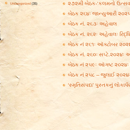
૨૭૨મી બેઠક-‘કલમનો ઉત્સવ
Uncategorized
(35)
બેઠક ૨૬૪ઃ જાન્યુઆરી ૨૦૨
બેઠક નં. ૨૬૩ઃ અહેવાલ
બેઠક નં. ૨૬૨ઃ અહેવાલઃ રિદ્ધ
બેઠક નં ૨૬૧ઃ ઑક્ટોબર ૨૦૨૪
બેઠક નં. ૨૬૦ઃ સપ્ટે.૨૦૨૪ઃ અ
બેઠક નં ૨૫૯ઃ ઑગષ્ટ ૨૦૨૪ઃ
બેઠક નં ૨૫૮ – જુલાઈ ૨૦૨૪
‘સ્મૃતિસંપદા’ પુસ્તકનું લોક